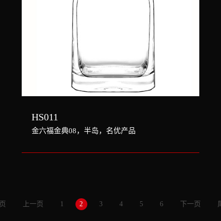
HS011
金六福金典08，半岛，名优产品
页
上一页
1
2
3
4
5
6
下一页