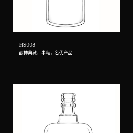
HS008
酿神典藏，半岛，名优产品