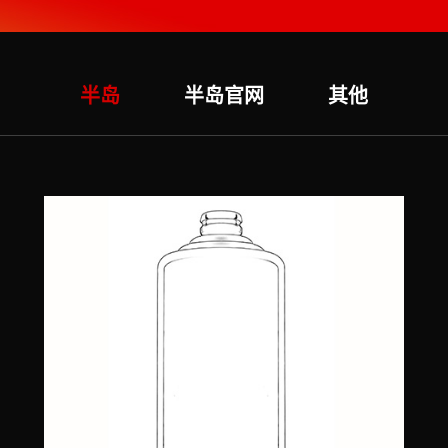
半岛
半岛官网
其他