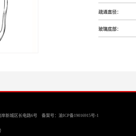
疏通直径：
玻璃底部：
南岸新城区长电路6号 备案号：
渝ICP备19016915号-1
号