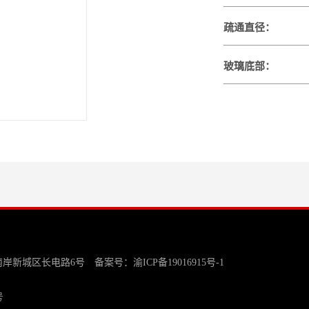
疏通直径：
玻璃底部：
南岸新城区长电路6号 备案号：
渝ICP备19016915号-1
号